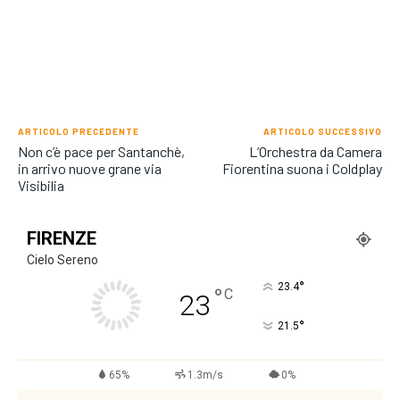
ARTICOLO PRECEDENTE
ARTICOLO SUCCESSIVO
Non c’è pace per Santanchè,
L’Orchestra da Camera
in arrivo nuove grane via
Fiorentina suona i Coldplay
Visibilia
FIRENZE
Cielo Sereno
°
23.4
°
C
23
°
21.5
65%
1.3m/s
0%