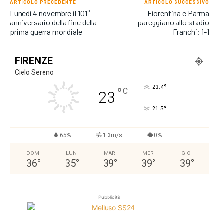
ARTICOLO PRECEDENTE
ARTICOLO SUCCESSIVO
Lunedì 4 novembre il 101°
Fiorentina e Parma
anniversario della fine della
pareggiano allo stadio
prima guerra mondiale
Franchi: 1-1
FIRENZE
Cielo Sereno
°
23.4
°
C
23
°
21.5
65%
1.3m/s
0%
DOM
LUN
MAR
MER
GIO
36
°
35
°
39
°
39
°
39
°
Pubblicità