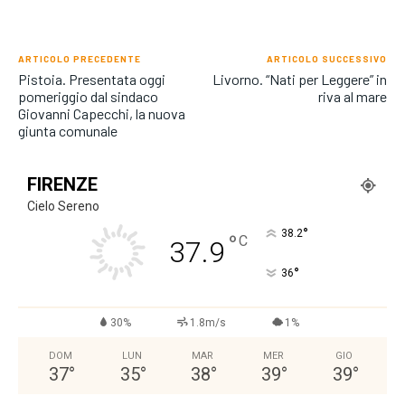
ARTICOLO PRECEDENTE
ARTICOLO SUCCESSIVO
Pistoia. Presentata oggi
Livorno. “Nati per Leggere” in
pomeriggio dal sindaco
riva al mare
Giovanni Capecchi, la nuova
giunta comunale
FIRENZE
Cielo Sereno
°
38.2
°
C
37.9
°
36
30%
1.8m/s
1%
DOM
LUN
MAR
MER
GIO
37
°
35
°
38
°
39
°
39
°