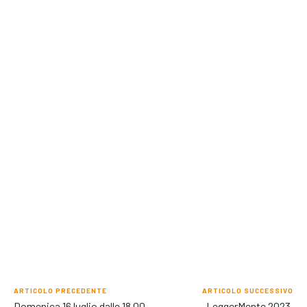
ARTICOLO PRECEDENTE
ARTICOLO SUCCESSIVO
Domenica 16 luglio dalle 18.00
LeggerMente 2023,