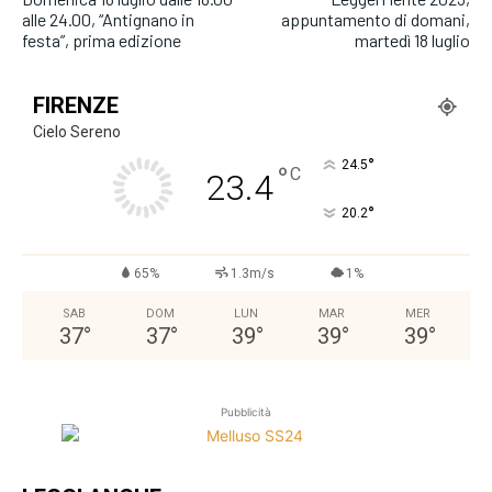
alle 24.00, “Antignano in
appuntamento di domani,
festa”, prima edizione
martedì 18 luglio
FIRENZE
Cielo Sereno
°
24.5
°
C
23.4
°
20.2
65%
1.3m/s
1%
SAB
DOM
LUN
MAR
MER
37
°
37
°
39
°
39
°
39
°
Pubblicità